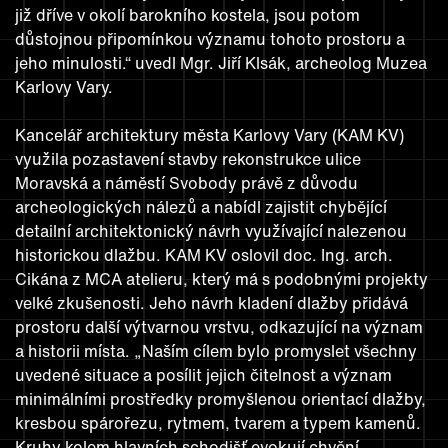
již dříve v okolí barokního kostela, jsou potom
důstojnou připomínkou významu tohoto prostoru a
jeho minulosti.“ uvedl Mgr. Jiří Klsák, archeolog Muzea
Karlovy Vary.
Kancelář architektury města Karlovy Vary (KAM KV)
využila pozastavení stavby rekonstrukce ulice
Moravská a náměstí Svobody právě z důvodu
archeologických nálezů a nabídl zajistit chybějící
detailní architektonický návrh využívající nalezenou
historickou dlažbu. KAM KV oslovil doc. Ing. arch.
Cikána z MCA atelieru, který má s podobnými projekty
velké zkušenosti. Jeho návrh kladení dlažby přidává
prostoru další výtvarnou vrstvu, odkazující na význam
a historii místa. „Naším cílem bylo promyslet všechny
uvedené situace a posílit jejich čitelnost a význam
minimálními prostředky promyšlenou orientací dlažby,
kresbou spárořezu, rytmem, tvarem a typem kamenů.
Kruhy kolem hlavních schodišť evokují chvění