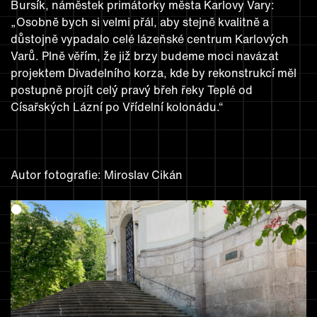
Bursík, náměstek primátorky města Karlovy Vary:
„Osobně bych si velmi přál, aby stejně kvalitně a
důstojně vypadalo celé lázeňské centrum Karlových
Varů. Plně věřím, že již brzy budeme moci navázat
projektem Divadelního korza, kde by rekonstrukcí měl
postupně projít celý pravý břeh řeky Teplé od
Císařských Lázní po Vřídelní kolonádu.“
Autor fotografie: Miroslav Cikán