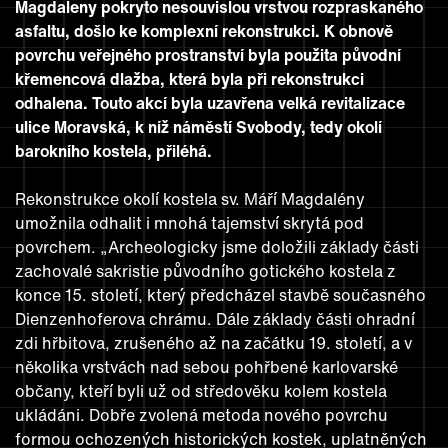
Magdaleny pokryto nesouvislou vrstvou rozpraskaného
asfaltu, došlo ke komplexní rekonstrukci. K obnově
povrchu veřejného prostranství byla použita původní
křemencová dlažba, která byla při rekonstrukci
odhalena. Touto akcí byla uzavřena velká revitalizace
ulice Moravská, k níž náměstí Svobody, tedy okolí
barokního kostela, přiléhá.
Rekonstrukce okolí kostela sv. Máří Magdalény
umožnila odhalit i mnohá tajemství skrytá pod
povrchem. „Archeologicky jsme doložili základy části
zachovalé sakristie původního gotického kostela z
konce 15. století, který předcházel stavbě současného
Dienzenhoferova chrámu. Dále základy části ohradní
zdi hřbitova, zrušeného až na začátku 19. století, a v
několika vrstvách nad sebou pohřbené karlovarské
občany, kteří byli už od středověku kolem kostela
ukládáni. Dobře zvolená metoda nového povrchu
formou ochozených historických kostek, uplatněných