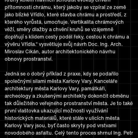
přítomnosti chrámu, který jakoby se vzpíral ze země
jako blízké Vřídlo, které stavba chrámu a prostředí, z
kterého vyrůstá, umocňuje. Vertikalita chrámových
věží, směry dlažby a chvění kruhů se vzájemně
doplňují s klidem cesty podél řeky, cestou k chrámu a
vývěru Vřídla.“ vysvětluje svůj návrh Doc. Ing. Arch.
Miroslav Cikán, autor architektonického návrhu
obnovy prostranství.
Jedná se o dobrý příklad z praxe, kdy se podařilo
společnými silami města Karlovy Vary, Kanceláře
architektury města Karlovy Vary, památkáři,
archeology a zkušenými architekty dokončit obměnu
tak důležitého veřejného prostranství města. Je to také
první vlaštovka ukazující možnosti využívání
historických materiálů, které stále v ulicích města
Karlovy Vary jsou, byť často skryty pod vrstvami
novodobého asfaltu. Celý tento proces shrnul Ing. Petr