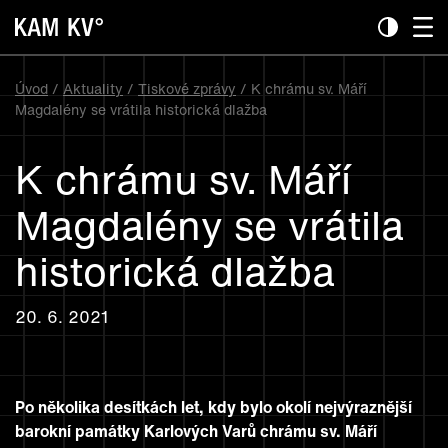
Úvod
/
Aktuality
/
Tiskové zprávy
/ K chrámu sv. Máří
Magdalény se vrátila historická dlažba
K chrámu sv. Máří
Magdalény se vrátila
historická dlažba
20. 6. 2021
Po několika desítkách let, kdy bylo okolí nejvýraznější
barokní památky Karlových Varů chrámu sv. Máří