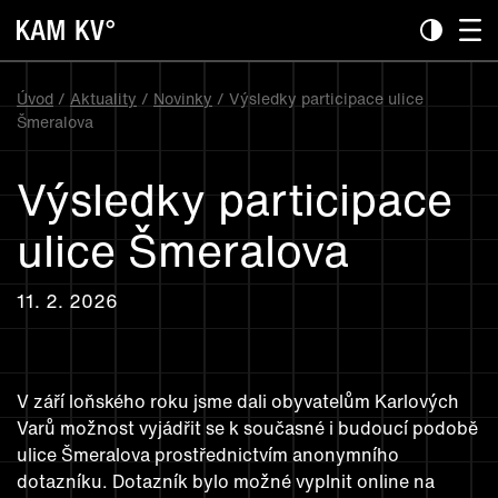
Úvod
/
Aktuality
/
Novinky
/ Výsledky participace ulice
Šmeralova
Výsledky participace
ulice Šmeralova
11. 2. 2026
V září loňského roku jsme dali obyvatelům Karlových
Varů možnost vyjádřit se k současné i budoucí podobě
ulice Šmeralova prostřednictvím anonymního
dotazníku. Dotazník bylo možné vyplnit online na