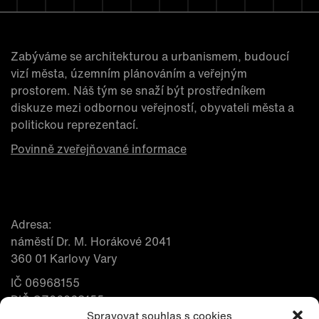
Zabýváme se architekturou a urbanismem, budoucí
vizí města, územním plánováním a veřejným
prostorem. Náš tým se snaží být prostředníkem
diskuze mezi odbornou veřejností, obyvateli města a
politickou reprezentací.
Povinně zveřejňované informace
Adresa:
náměstí Dr. M. Horákové 2041
360 01 Karlovy Vary
IČ 06968155
DIČ CZ06968155
Spravovat souhlas s cookies