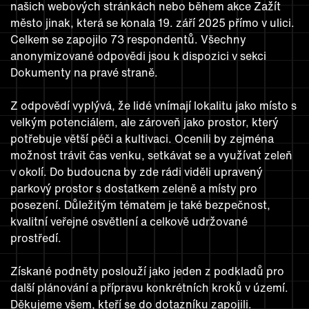
našich webových stránkách nebo během akce Zažít
město jinak, která se konala 19. září 2025 přímo v ulici.
Celkem se zapojilo 73 respondentů. Všechny
anonymizované odpovědi jsou k dispozici v sekci
Dokumenty na pravé straně.
Z odpovědí vyplývá, že lidé vnímají lokalitu jako místo s
velkým potenciálem, ale zároveň jako prostor, který
potřebuje větší péči a kultivaci. Ocenili by zejména
možnost trávit čas venku, setkávat se a využívat zeleň
v okolí. Do budoucna by zde rádi viděli upravený
parkový prostor s dostatkem zeleně a místy pro
posezení. Důležitým tématem je také bezpečnost,
kvalitní veřejné osvětlení a celkově udržované
prostředí.
Získané podněty poslouží jako jeden z podkladů pro
další plánování a přípravu konkrétních kroků v území.
Děkujeme všem, kteří se do dotazníku zapojili.