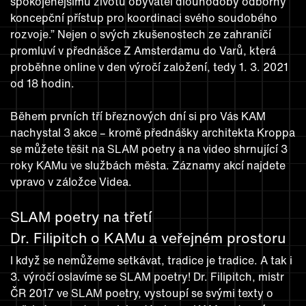
spokojenějšímu životu obyvatel dlouhodobý odborný
koncepční přístup pro koordinaci svého soudobého
rozvoje.” Nejen o svých zkušenostech ze zahraničí
promluví v přednášce Z Amsterdamu do Varů, která
proběhne online v den výročí založení, tedy 1. 3. 2021
od 18 hodin.
Během prvních tří březnových dní si pro Vás KAM
nachystal 3 akce – kromě přednášky architekta Kroppa
se můžete těšit na SLAM poetry a na video shrnující 3
roky KAMu ve službách města. Záznamy akcí najdete
vpravo v záložce Videa.
SLAM poetry na třetí
Dr. Filipitch o KAMu a veřejném prostoru
I když se nemůžeme setkávat, tradice je tradice. A tak i
3. výročí oslavíme se SLAM poetry! Dr. Filipitch, mistr
ČR 2017 ve SLAM poetry, vystoupí se svými texty o