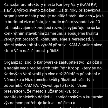
Kancelář architektury města Karlovy Vary (KAM KV)
slaví 3. výročí svého založení. Už tři roky příspěvková
organizace města pracuje na důležitých úkolech – jaká
je budoucí vize města, jak bude město vypadat za 20
let, nastavujeme koncepci rozvoje, vyjadřujeme se ke
konkrétním stavebním záměrům, zlepšujeme kvalitu
veřejných prostorů, komunikujeme s veřejností. V
rámci oslavy tohoto výročí připravil KAM 3 online akce,
které Vám naši činnost přiblíží.
Organizaci zřídilo karlovarské zastupitelstvo. Založil ji
a nadále vede ředitel architekt Petr Kropp, který se do
Karlových Varů vrátil po více než 30letém působení v
Německu a Nizozemsku kvůli příležitosti vést tým
odborníků KAM KV. Vysvětluje to takto: “Jsem
přesvědčen, že město s úžasnou kvalitou
architektonického dědictví, společenským a kulturním
významem potřebuje ke kvalitnějšímu a