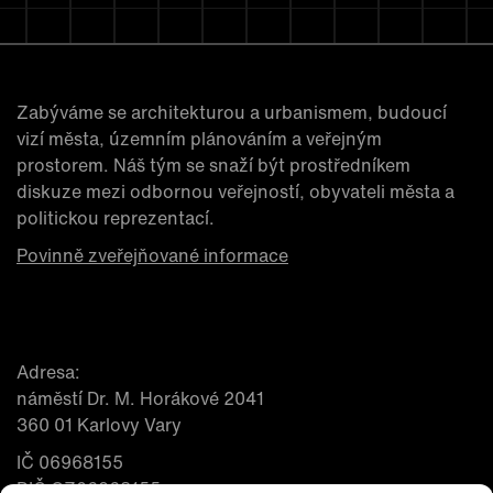
Zabýváme se architekturou a urbanismem, budoucí
vizí města, územním plánováním a veřejným
prostorem. Náš tým se snaží být prostředníkem
diskuze mezi odbornou veřejností, obyvateli města a
politickou reprezentací.
Povinně zveřejňované informace
Adresa:
náměstí Dr. M. Horákové 2041
360 01 Karlovy Vary
IČ 06968155
DIČ CZ06968155