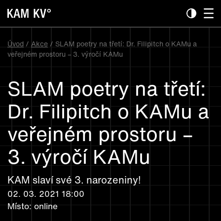
Úvod
/
Akce
/ SLAM poetry na třetí: Dr. Filipitch o KAMu a
veřejném prostoru – 3. výročí KAMu
SLAM poetry na třetí:
Dr. Filipitch o KAMu a
veřejném prostoru –
3. výročí KAMu
KAM slaví své 3. narozeniny!
02. 03. 2021 18:00
Místo: online