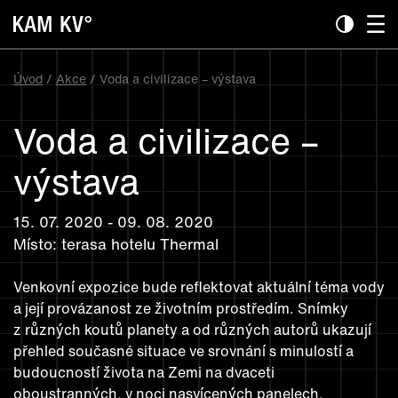
Úvod
/
Akce
/ Voda a civilizace – výstava
Voda a civilizace –
výstava
15. 07. 2020 - 09. 08. 2020
Místo: terasa hotelu Thermal
Venkovní expozice bude reflektovat aktuální téma vody
a její provázanost ze životním prostředím. Snímky
z různých koutů planety a od různých autorů ukazují
přehled současné situace ve srovnání s minulostí a
budoucností života na Zemi na dvaceti
oboustranných, v noci nasvícených panelech.