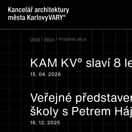
Úvod
/
Akce
/ Proběhlé akce
KAM KV° slaví 8 l
15. 04. 2026
Veřejné představe
školy s Petrem H
16. 12. 2025