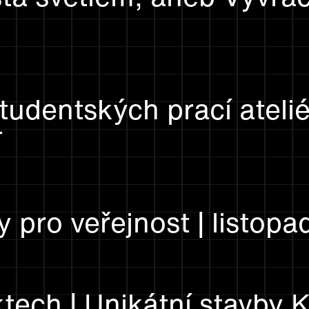
tudentských prací ateli
T
 pro veřejnost | listopa
tech | Unikátní stavby 