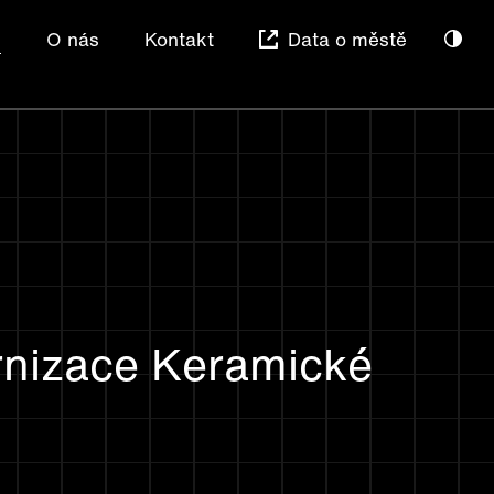
e
O nás
Kontakt
Data o městě
rnizace Keramické