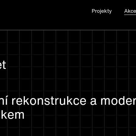
Projekty
Akc
et
ní rekonstrukce a mode
ájkem