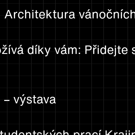
Architektura vánočních
ívá díky vám: Přidejte 
 – výstava
tudentských prací Kraji