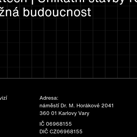
možná budoucnost
izí
Adresa:
náměstí Dr. M. Horákové 2041
360 01 Karlovy Vary
IČ 06968155
DIČ CZ06968155