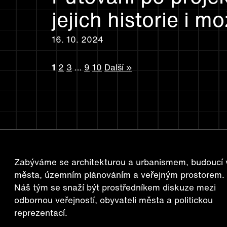
jejich historie i 
16. 10. 2024
1
2
3
…
9
10
Další »
Zabýváme se architekturou a urbanismem, budoucí v
města, územním plánováním a veřejným prostorem.
Náš tým se snaží být prostředníkem diskuze mezi
odbornou veřejností, obyvateli města a politickou
reprezentací.