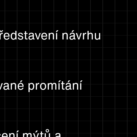
ředstavení návrhu
vané promítání
ení mýtů a