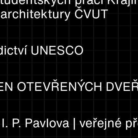
 architektury ČVUT
dictví UNESCO
 DEN OTEVŘENÝCH DVEŘ
. P. Pavlova | veřejné p