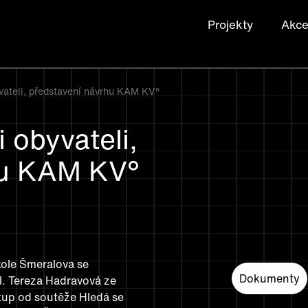
Projekty
Akc
yvateli, představení návrhu KAM KV°
 obyvateli,
hu KAM KV°
škole Šmeralova se
Dokumenty
el. Tereza Hadravová ze
up od soutěže Hledá se