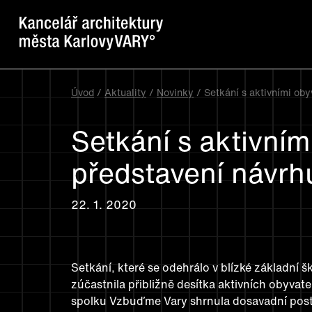
Úvod
/
Aktuality
/
Novinky
/ Setkání s aktivními ob
Setkání s aktivními
představení návr
22. 1. 2020
Setkání, které se odehrálo v blízké základní 
zúčastnila přibližně desítka aktivních obyvat
spolku Vzbuďme Vary shrnula dosavadní post