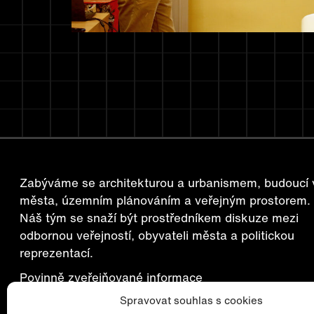
Zabýváme se architekturou a urbanismem, budoucí v
města, územním plánováním a veřejným prostorem.
Náš tým se snaží být prostředníkem diskuze mezi
odbornou veřejností, obyvateli města a politickou
reprezentací.
Povinně zveřejňované informace
Spravovat souhlas s cookies