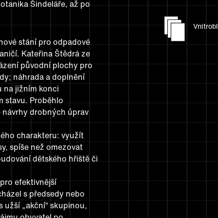
botanika Šindeláře, až po
Vnitrob
nové stání pro odpadové
aničí. Kateřina Štědrá ze
sázení původní plochy pro
lody; náhrada a doplnění
 na jižním konci
m stavu. Proběhlo
ivé návrhy drobných úprav
ho charakteru: využít
sy, spíše než omezovat
budování dětského hřiště či
 pro efektivnější
cházel s předsedy nebo
s užší „akční“ skupinou,
zájmu obyvatel po