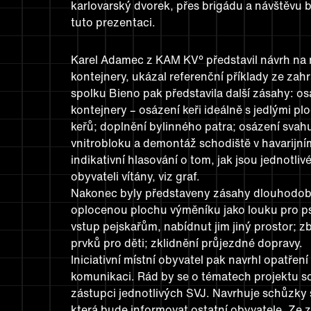
karlovarský dvorek, přes brigádu a návštěvu 
tuto prezentaci.
Karel Adamec z KAM KV° představil návrh na 
kontejnery, ukázal referenční příklady ze zahr
spolku Bieno pak představila další zásahy: o
kontejnery – osázení keři ideálně s jedlými p
keřů; doplnění bylinného patra; osázení svahu
vnitrobloku a demontáž schodiště v havarijní
indikativní hlasování o tom, jak jsou jednotl
obyvateli vítány, viz graf.
Nakonec byly představeny zásahy dlouhodobé
oplocenou plochu výměníku jako louku pro p
vstup pejskařům, nabídnut jim jiný prostor; z
prvků pro děti; zklidnění průjezdné dopravy.
Iniciativní místní obyvatel pak navrhl opatření
komunikaci. Rád by se o tématech projektu s
zástupci jednotlivých SVJ. Navrhuje schůzky 
která bude informovat ostatní obyvatele. Ze 