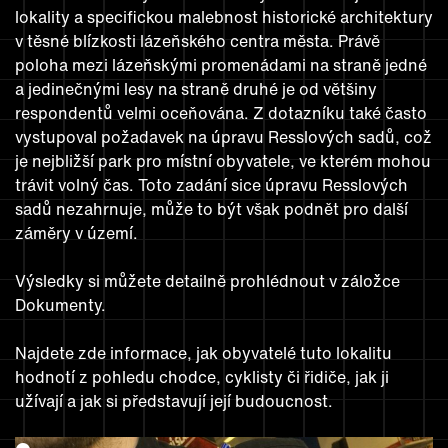
lokality a specifickou malebnost historické architektury
v těsné blízkosti lázeňského centra města. Právě
poloha mezi lázeňskými promenádami na straně jedné
a jedinečnými lesy na straně druhé je od většiny
respondentů velmi oceňována. Z dotazníku také často
vystupoval požadavek na úpravu Resslových sadů, což
je nejbližší park pro místní obyvatele, ve kterém mohou
trávit volný čas. Toto zadání sice úpravu Resslových
sadů nezahrnuje, může to být však podnět pro další
záměry v území.
Výsledky si můžete detailně prohlédnout v záložce
Dokumenty.
Najdete zde informace, jak obyvatelé tuto lokalitu
hodnotí z pohledu chodce, cyklisty či řidiče, jak ji
užívají a jak si představují její budoucnost.