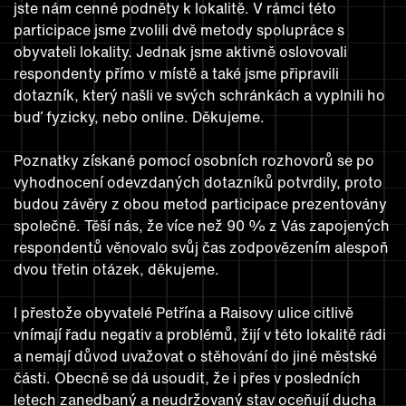
jste nám cenné podněty k lokalitě. V rámci této
participace jsme zvolili dvě metody spolupráce s
obyvateli lokality. Jednak jsme aktivně oslovovali
respondenty přímo v místě a také jsme připravili
dotazník, který našli ve svých schránkách a vyplnili ho
buď fyzicky, nebo online. Děkujeme.
Poznatky získané pomocí osobních rozhovorů se po
vyhodnocení odevzdaných dotazníků potvrdily, proto
budou závěry z obou metod participace prezentovány
společně. Těší nás, že více než 90 % z Vás zapojených
respondentů věnovalo svůj čas zodpovězením alespoň
dvou třetin otázek, děkujeme.
I přestože obyvatelé Petřína a Raisovy ulice citlivě
vnímají řadu negativ a problémů, žijí v této lokalitě rádi
a nemají důvod uvažovat o stěhování do jiné městské
části. Obecně se dá usoudit, že i přes v posledních
letech zanedbaný a neudržovaný stav oceňují ducha