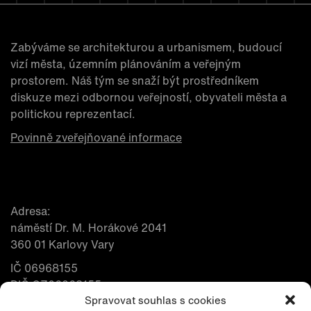
Zabýváme se architekturou a urbanismem, budoucí
vizí města, územním plánováním a veřejným
prostorem. Náš tým se snaží být prostředníkem
diskuze mezi odbornou veřejností, obyvateli města a
politickou reprezentací.
Povinně zveřejňované informace
Adresa:
náměstí Dr. M. Horákové 2041
360 01 Karlovy Vary
IČ 06968155
DIČ CZ06968155
Spravovat souhlas s cookies
Kontakt: