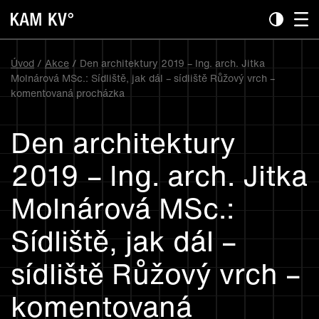
Úvod
/
Akce
/ Den architektury 2019 – Ing. arch. Jitka
Molnárová MSc.: Sídliště, jak dál – sídliště Růžový vrch –
komentovaná procházka
Den architektury
2019 – Ing. arch. Jitka
Molnárová MSc.:
Sídliště, jak dál –
sídliště Růžový vrch –
komentovaná