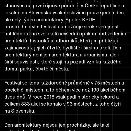
stanoven na první říjnové pondělí. V České republice a
lokálně na Slovensku však neslavíme pouze jeden den,
ale celý týden architektury. Spolek KRUH
prostřednictvím festivalu umožňuje široké veřejnost
nahlédnout na své okolí nevšední optikou pod vedením
architektů, historiků a odborníků, kteří jim přibližují
zajímavosti z jejich čtvrtě, bydliště i širšího okolí. Den
architektury není jen architektura a urbanismu, ale i
širší souvislosti, které stojí na pozadí vzniku každého
domu, parku, čtvrtě či města.
Festival se koná každoročně průměrně v 75 městech a
obcích či místech, a to během více než 190 akcí během
dvou dnů. V roce 2018 však padl historický rekord a
celkem 333 akcí se konalo v 93 městech, z toho čtyři
na Slovensku.
Den architektury nejsou jen procházky, ale také