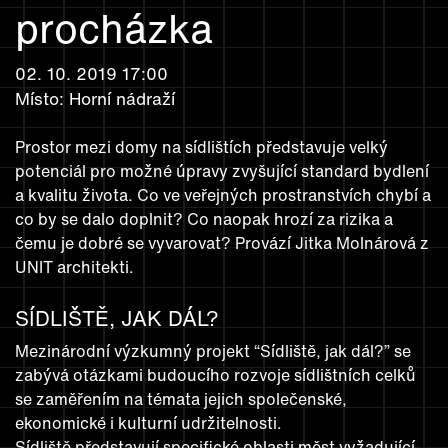
procházka
02. 10. 2019 17:00
Místo: Horní nádraží
Prostor mezi domy na sídlištích představuje velký
potenciál pro možné úpravy zvyšující standard bydlení
a kvalitu života. Co ve veřejných prostranstvích chybí a
co by se dalo doplnit? Co naopak hrozí za rizika a
čemu je dobré se vyvarovat? Provází Jitka Molnárová z
UNIT architekti.
SÍDLIŠTĚ, JAK DÁL?
Mezinárodní výzkumný projekt “Sídliště, jak dál?” se
zabývá otázkami budoucího rozvoje sídlištních celků
se zaměřením na témata jejich společenské,
ekonomické i kulturní udržitelnosti.
Sídliště představují specifické oblasti měst vyžadující