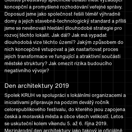
koncepční a promyšlené rozhodování veřejné správy.
Doposud jsme jako společnost řešili téměř výhradně
domy a jejich stavebně-technologický standard a příliš
jsme se nevěnovali hledání dlouhodobé strategie pro
rozvoj těchto lokalit. Jak dál? Jak má vypadat
dlouhodobá vize těchto území? Jakým způsobem do
nich koncepčně vstupovat a jak nastartovat proces
jejich transformace ve fungující a atraktivní součásti
městské struktury? Jak omezit rizika budoucího
negativního vývoje?
Den architektury 2019
Spolek KRUH ve spolupráci s lokálními organizacemi a
iniciativami připravuje na podzim devátý ročník
celorepublikového festivalu, do kterého jsou zapojena
česká a moravská města a obce všech velikostí. Letos
se uskuteční kolem víkendu 5. až 6. října 2019.
Mezinárodní den architektury jako takový je oficiálně